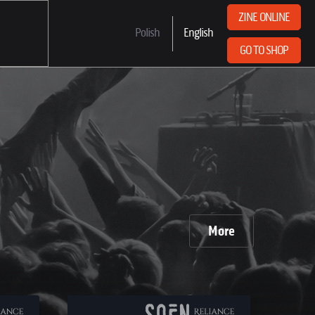
ZINE ONLINE
Polish
English
GO TO SHOP
More