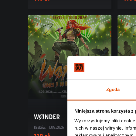
Zgoda
Niniejsza strona korzysta z
WØNDER
WØ
Wykorzystujemy pliki cookie 
Kraków, 11.09.2026
Wrocław
ruch w naszej witrynie. Inf
reklamowym i analitycznym. 