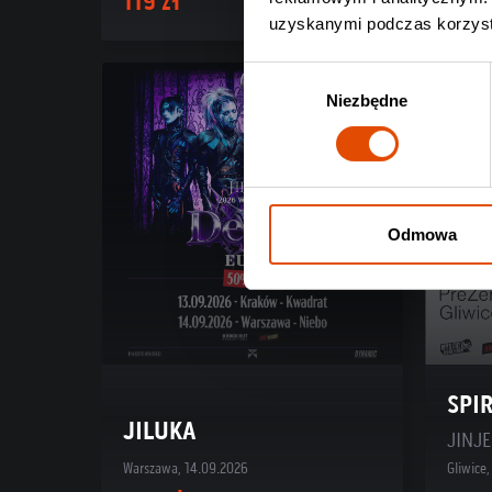
119 zł
119 
uzyskanymi podczas korzysta
Wybór
Niezbędne
zgody
Odmowa
SPI
JILUKA
JINJE
Warszawa, 14.09.2026
Gliwice