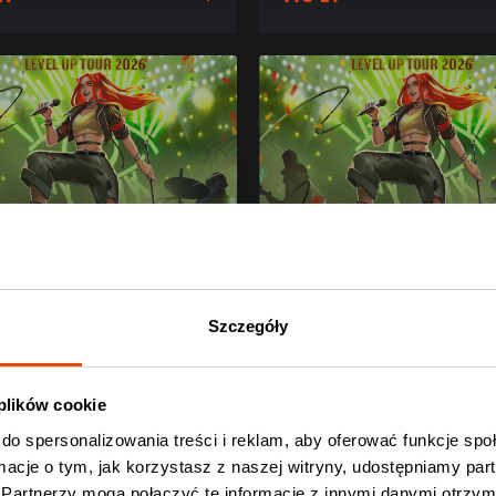
Szczegóły
 plików cookie
NDER
WØNDER
do spersonalizowania treści i reklam, aby oferować funkcje sp
, 12.09.2026
Lublin, 13.09.2026
ormacje o tym, jak korzystasz z naszej witryny, udostępniamy p
Partnerzy mogą połączyć te informacje z innymi danymi otrzym