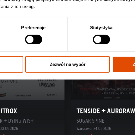
zł
119 zł
nia z ich usług.
Preferencje
Statystyka
Zezwól na wybór
Z
RITBOX
TENSIDE + AURORAW
R + DYING WISH
SUGAR SPINE
, 23.09.2026
Warszawa, 24.09.2026