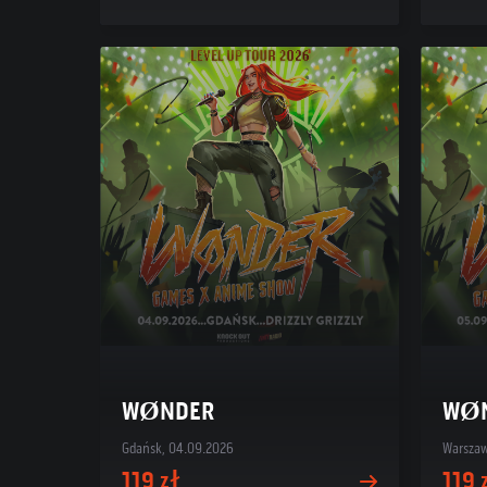
WØNDER
WØ
Gdańsk, 04.09.2026
Warszaw
119 zł
119 