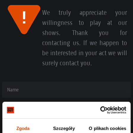
We truly appreciate your
willingness to play at our
shows. Thank you for
contacting us. If we happen to
be interested in your act we will
surely contact you.
Name
E-mail address
Zgoda
Szczegóły
O plikach cookies