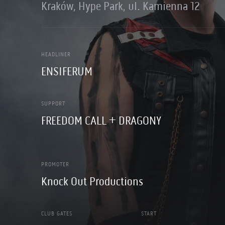
Kraków, Hype Park, ul. Kamienna 12
HEADLINER
ENSIFERUM
SUPPORT
FREEDOM CALL + DRAGONY
PROMOTER
Knock Out Productions
CLUB GATES
START