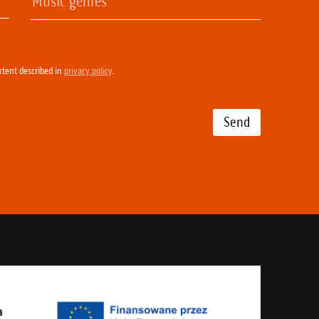
xtent described in
privacy policy
.
Send