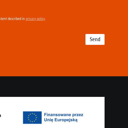
xtent described in
privacy policy
.
Send