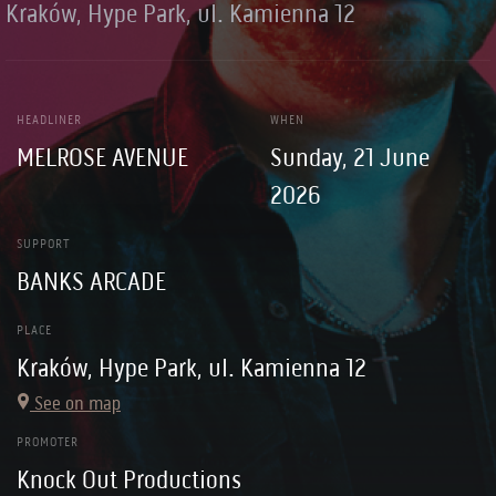
Kraków, Hype Park, ul. Kamienna 12
HEADLINER
WHEN
MELROSE AVENUE
Sunday, 21 June
2026
SUPPORT
BANKS ARCADE
PLACE
Kraków, Hype Park, ul. Kamienna 12
See on map
PROMOTER
Knock Out Productions