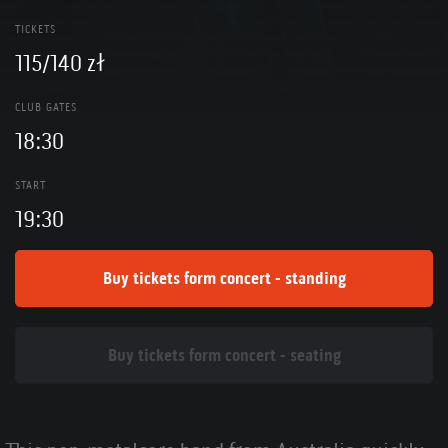
TICKETS
115/140 zł
CLUB GATES
18:30
START
19:30
Buy tickets form concert - standing
Buy tickets form concert - seating