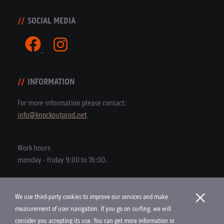
SOCIAL MEDIA
INFORMATION
For more information please contact:
info@knockoutprod.net
Work hours
monday - friday 9:00 to 16:00.
×
We use third-party cookies to improve our services and make
Copyright © 2026 Knock Out Productions
measurement of user navigation. If you go on surfing, we will
consider you accepting its use. You can get more information or
Cookies Policy