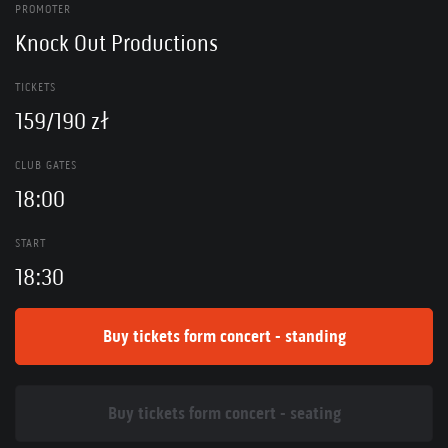
PROMOTER
Knock Out Productions
TICKETS
159/190 zł
CLUB GATES
18:00
START
18:30
Buy tickets form concert - standing
Buy tickets form concert - seating