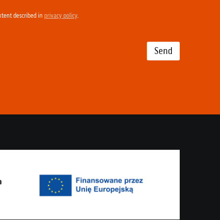
xtent described in
privacy policy
.
Send