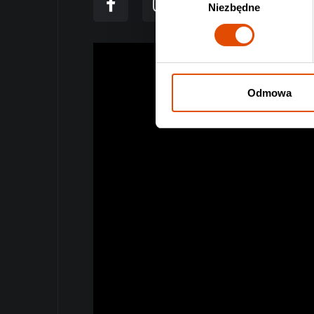
Niezbędne
zgody
Odmowa