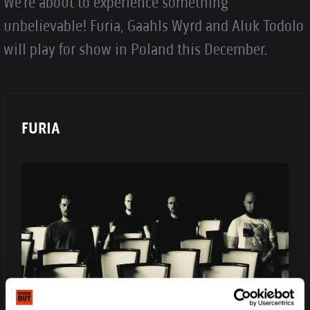
We’re about to experience something
unbelievable! Furia, Gaahls Wyrd and Aluk Todolo
will play for show in Poland this December.
FURIA