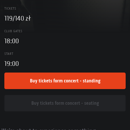
TICKETS
119/140 zł
CLUB GATES
18:00
START
19:00
Buy tickets form concert - standing
Buy tickets form concert - seating