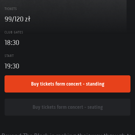
TICKETS
99/120 zł
CLUB GATES
18:30
START
19:30
Buy tickets form concert - standing
Buy tickets form concert - seating