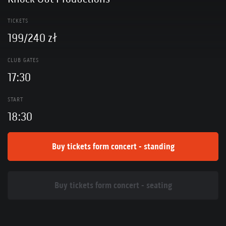
TICKETS
199/240 zł
CLUB GATES
17:30
START
18:30
Buy tickets form concert - standing
Buy tickets form concert - seating