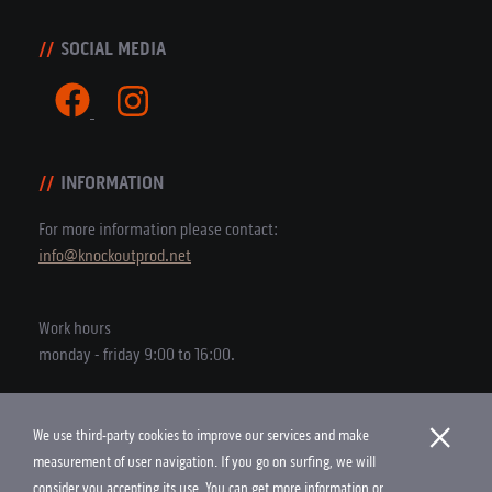
SOCIAL MEDIA
INFORMATION
For more information please contact:
info@knockoutprod.net
Work hours
monday - friday 9:00 to 16:00.
×
We use third-party cookies to improve our services and make
Copyright © 2026 Knock Out Productions
measurement of user navigation. If you go on surfing, we will
consider you accepting its use. You can get more information or
Cookies Policy