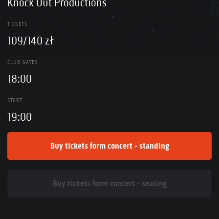
Knock Out Productions
TICKETS
109/140 zł
CLUB GATES
18:00
START
19:00
Buy tickets form concert - standing
Buy tickets form concert - seating