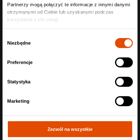
ONLY SONS
Partnerzy mogą połączyć te informacje z innymi danymi
Bielsko-Biała, 25.08.2026
otrzymanymi od Ciebie lub uzyskanymi podczas
119 zł
korzystania z ich usług.
Wybór
Niezbędne
zgody
Preferencje
Statystyka
Marketing
Zezwól na wszystkie