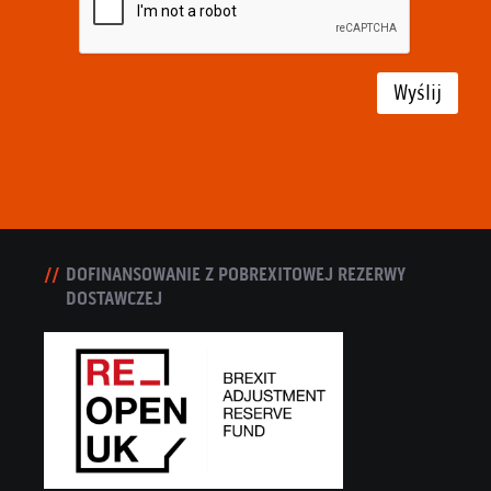
Wyślij
DOFINANSOWANIE Z POBREXITOWEJ REZERWY
DOSTAWCZEJ