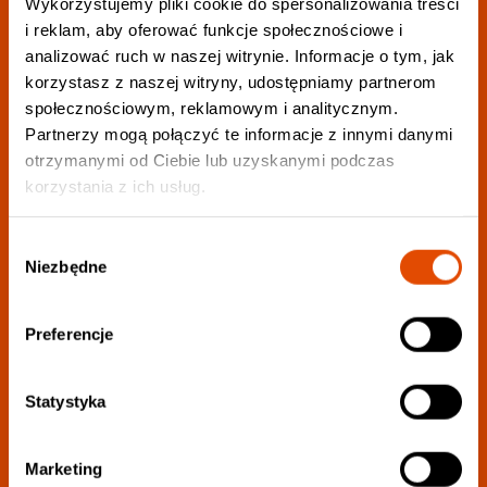
Wykorzystujemy pliki cookie do spersonalizowania treści
i reklam, aby oferować funkcje społecznościowe i
Wybierz swoje ulubione gatunki w celu jak
analizować ruch w naszej witrynie. Informacje o tym, jak
najlepszej personalizacji newslettera:
korzystasz z naszej witryny, udostępniamy partnerom
społecznościowym, reklamowym i analitycznym.
Partnerzy mogą połączyć te informacje z innymi danymi
otrzymanymi od Ciebie lub uzyskanymi podczas
korzystania z ich usług.
Wybór
Chcę otrzymywać informacje o wszystkich gatunkach muzycznych
Niezbędne
zgody
Zgadzam się na przetwarzanie moich danych osobowych w zakresie
opisanym w
polityce prywatności
.
Preferencje
Statystyka
Wyślij
Marketing