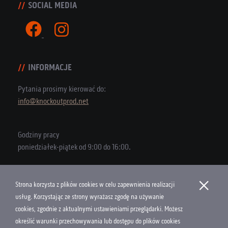
SOCIAL MEDIA
INFORMACJE
Pytania prosimy kierować do:
info@knockoutprod.net
Godziny pracy
poniedziałek-piątek od 9:00 do 16:00.
×
Strona korzysta z plików cookies w celu zapewnienia realizacji
Copyright © 2026 Knock Out Productions
usług. Korzystając ze strony wyrażasz zgodę na używanie
cookies, zgodnie z aktualnymi ustawieniami przeglądarki. Możesz
Polityka Cookies
określić warunki przechowywania lub dostępu do plików cookies
Projekt i wykonanie