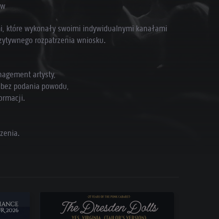
ów
mi, które wykonały swoimi indywidualnymi kanałami
ozytywnego rozpatrzenia wniosku.
nagement artysty,
i bez podania powodu,
ormacji.
zenia.