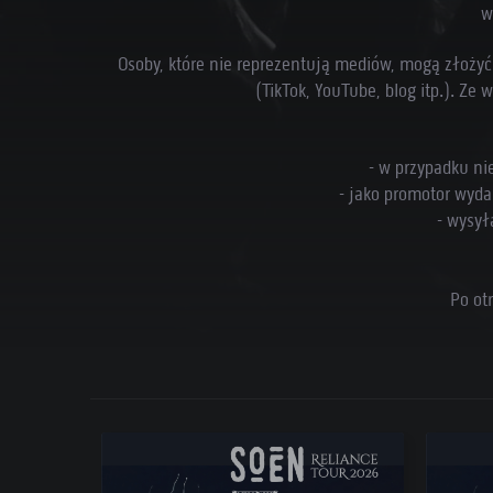
w
Osoby, które nie reprezentują mediów, mogą złoży
(TikTok, YouTube, blog itp.). Z
- w przypadku ni
- jako promotor wyda
- wysył
Po ot