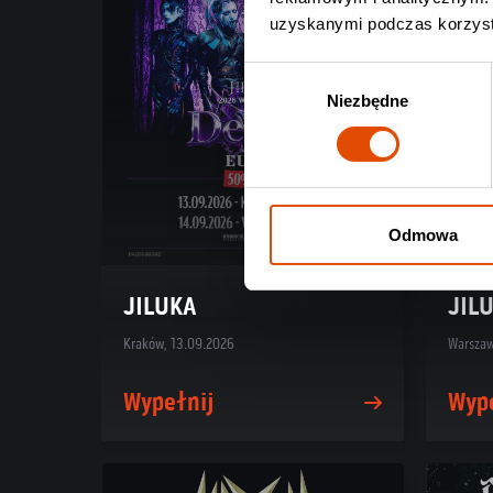
uzyskanymi podczas korzysta
Wybór
Niezbędne
zgody
Odmowa
JILUKA
JIL
Kraków, 13.09.2026
Warszaw
Wypełnij
Wyp