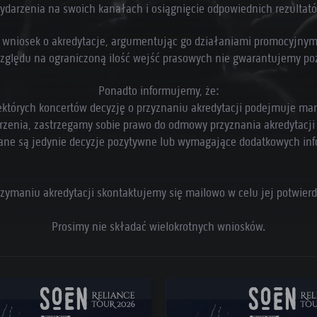
ydarzenia na swoich kanałach i osiągnięcie odpowiednich rezultat
ć wniosek o akredytacje, argumentując go działaniami promocyjny
e względu na ograniczoną ilość wejść prasowych nie gwarantujemy p
Ponadto informujemy, że:
ektórych koncertów decyzję o przyznaniu akredytacji podejmuje ma
rzenia, zastrzegamy sobie prawo do odmowy przyznania akredytacj
ane są jedynie decyzje pozytywne lub wymagające dodatkowych inf
rzymaniu akredytacji skontaktujemy się mailowo w celu jej potwierd
Prosimy nie składać wielokrotnych wniosków.