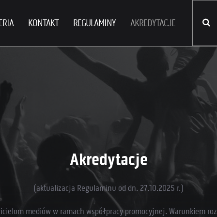
ERIA
KONTAKT
REGULAMINY
AKREDYTACJE
Akredytacje
(aktualizacja Regulaminu od dn. 27.10.2025 r.)
awicielom mediów w ramach współpracy promocyjnej. Warunkiem rozp