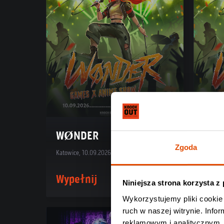
WØNDER
WØ
Zgoda
Katowice, 10.09.2026
Kraków,
Wypełnij
Wyp
Niniejsza strona korzysta z
Wykorzystujemy pliki cookie 
ruch w naszej witrynie. Inf
reklamowym i analitycznym. 