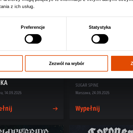
nia z ich usług.
Preferencje
Statystyka
Zezwól na wybór
Z
TENSIDE + AURORAW
UKA
SUGAR SPINE
a, 14.09.2026
Warszawa, 24.09.2026
ełnij
Wypełnij