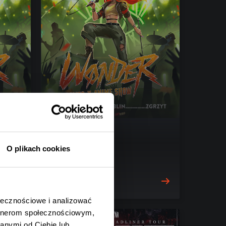
WØNDER
O plikach cookies
Lublin, 13.09.2026
Wypełnij
ołecznościowe i analizować
artnerom społecznościowym,
anymi od Ciebie lub