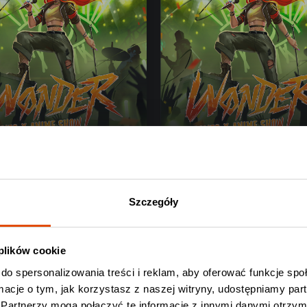
NDER
WØNDER
Szczegóły
 11.09.2026
Wrocław, 12.09.2026
ełnij
Wypełnij
 plików cookie
do spersonalizowania treści i reklam, aby oferować funkcje sp
ormacje o tym, jak korzystasz z naszej witryny, udostępniamy p
Partnerzy mogą połączyć te informacje z innymi danymi otrzym