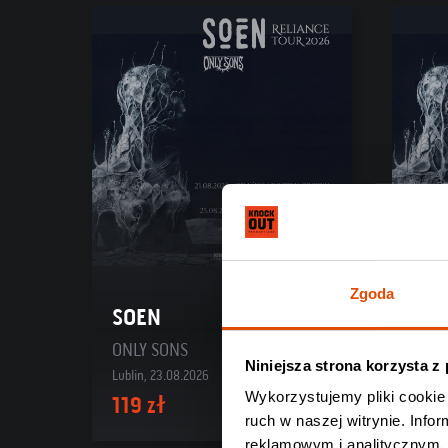
Zgoda
SOEN
SO
ONLY SONS
ONLY
Niniejsza strona korzysta z
Lublin, 23.08.2026
Bielsk
Wykorzystujemy pliki cookie 
119 zł
119 
ruch w naszej witrynie. Inf
reklamowym i analitycznym. 