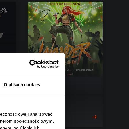
O plikach cookies
S
WØNDER
Toruń, 03.09.2026
ołecznościowe i analizować
119 zł
artnerom społecznościowym,
anymi od Ciebie lub