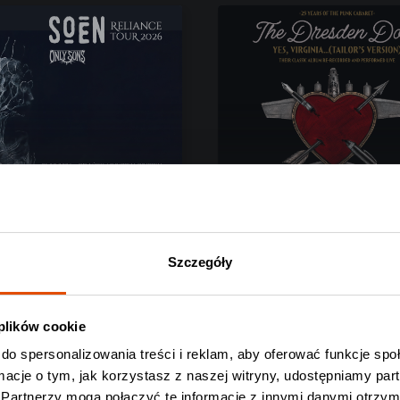
Szczegóły
EN
THE DRESDEN DOLL
 SONS
 plików cookie
o-Biała, 25.08.2026
Warszawa, 02.09.2026
do spersonalizowania treści i reklam, aby oferować funkcje sp
zł
159 zł
ormacje o tym, jak korzystasz z naszej witryny, udostępniamy p
Partnerzy mogą połączyć te informacje z innymi danymi otrzym