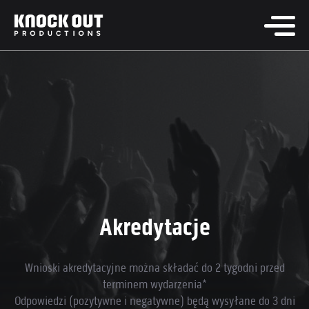
Akredytacje
Wnioski akredytacyjne można składać do 2 tygodni przed
terminem wydarzenia*
Odpowiedzi (pozytywne i negatywne) będą wysyłane do 3 dni