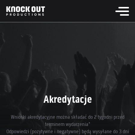
Akredytacje
Wnioski akredytacyjne można składać do 2 tygodni przed
terminem wydarzenia*
Odpowiedzi (pozytywne i negatywne) będą wysyłane do 3 dni