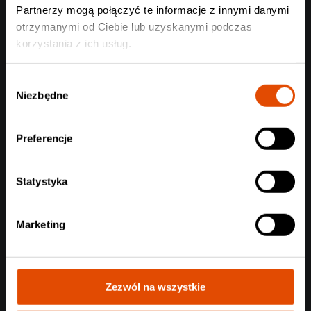
ONLY SONS
Partnerzy mogą połączyć te informacje z innymi danymi
Bielsko-Biała, 25.08.2026
otrzymanymi od Ciebie lub uzyskanymi podczas
119 zł
korzystania z ich usług.
Wybór
Niezbędne
zgody
Preferencje
Statystyka
Marketing
Zezwól na wszystkie