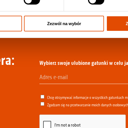
Zezwól na wybór
Z
ra:
Wybierz swoje ulubione gatunki w celu ja
Chcę otrzymywać informacje o wszystkich gatunkach 
Zgadzam się na przetwarzanie moich danych osobowyc