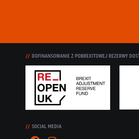
DOFINANSOWANIE Z POBREXITOWEJ REZERWY DOS
SOCIAL MEDIA