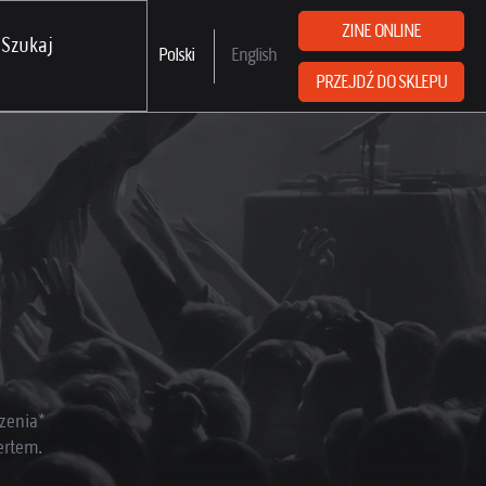
ZINE ONLINE
Polski
English
PRZEJDŹ DO SKLEPU
zenia*
ertem.