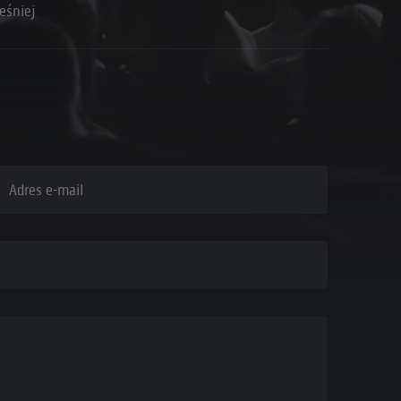
eśniej
dres e-mail