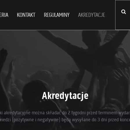
ERIA
KONTAKT
REGULAMINY
AKREDYTACJE
Akredytacje
ki akredytacyjne można składać do 2 tygodni przed terminem wydar
iedzi (pozytywne i negatywne) będą wysyłane do 3 dni przed konc