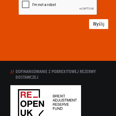
Wyślij
DOFINANSOWANIE Z POBREXITOWEJ REZERWY
DOSTAWCZEJ