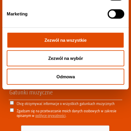
Dołącz do
Marketing
newslettera:
Zezwól na wszystkie
Wybierz swoje ulubione gatunki w celu jak
najlepszej personalizacji newslettera:
Zezwól na wybór
Odmowa
Chcę otrzymywać informacje o wszystkich gatunkach muzycznych
Zgadzam się na przetwarzanie moich danych osobowych w zakresie
opisanym w
polityce prywatności
.