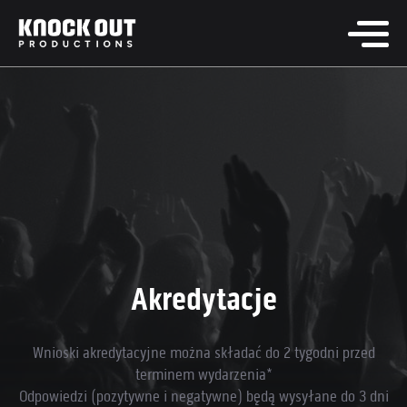
Akredytacje
Wnioski akredytacyjne można składać do 2 tygodni przed
terminem wydarzenia*
Odpowiedzi (pozytywne i negatywne) będą wysyłane do 3 dni