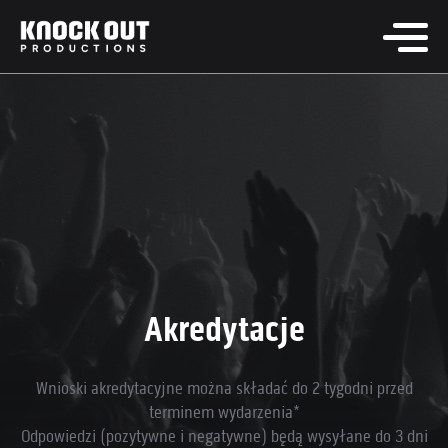
Akredytacje
Wnioski akredytacyjne można składać do 2 tygodni przed
terminem wydarzenia*
Odpowiedzi (pozytywne i negatywne) będą wysyłane do 3 dni