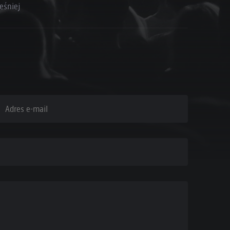
eśniej
dres e-mail