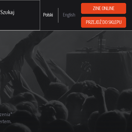
ZINE ONLINE
Polski
English
PRZEJDŹ DO SKLEPU
zenia*
ertem.