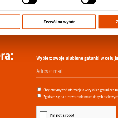
Zezwól na wybór
Z
ra:
Wybierz swoje ulubione gatunki w celu ja
Chcę otrzymywać informacje o wszystkich gatunkach 
Zgadzam się na przetwarzanie moich danych osobowyc