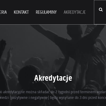
ERIA
KONTAKT
REGULAMINY
AKREDYTACJE
Akredytacje
ki akredytacyjne można składać do 2 tygodni przed terminem wydar
iedzi (pozytywne i negatywne) będą wysyłane do 3 dni przed konc