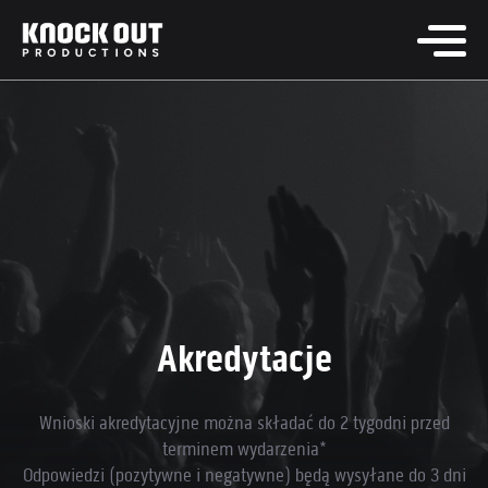
Akredytacje
Wnioski akredytacyjne można składać do 2 tygodni przed
terminem wydarzenia*
Odpowiedzi (pozytywne i negatywne) będą wysyłane do 3 dni