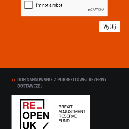
Wyślij
DOFINANSOWANIE Z POBREXITOWEJ REZERWY
DOSTAWCZEJ