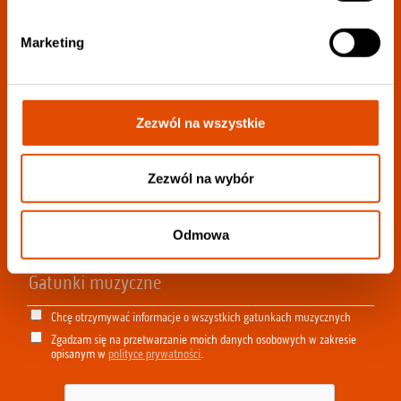
Dołącz do
Marketing
newslettera:
Zezwól na wszystkie
Wybierz swoje ulubione gatunki w celu jak
najlepszej personalizacji newslettera:
Zezwól na wybór
Odmowa
Chcę otrzymywać informacje o wszystkich gatunkach muzycznych
Zgadzam się na przetwarzanie moich danych osobowych w zakresie
opisanym w
polityce prywatności
.