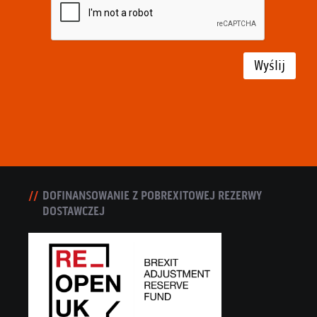
Wyślij
DOFINANSOWANIE Z POBREXITOWEJ REZERWY
DOSTAWCZEJ