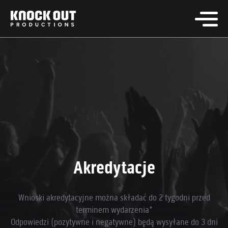
Akredytacje
Wnioski akredytacyjne można składać do 2 tygodni przed
terminem wydarzenia*
Odpowiedzi (pozytywne i negatywne) będą wysyłane do 3 dni