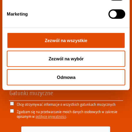
Dołącz do
Marketing
newslettera:
Zezwól na wszystkie
Wybierz swoje ulubione gatunki w celu jak
najlepszej personalizacji newslettera:
Zezwól na wybór
Odmowa
Chcę otrzymywać informacje o wszystkich gatunkach muzycznych
Zgadzam się na przetwarzanie moich danych osobowych w zakresie
opisanym w
polityce prywatności
.