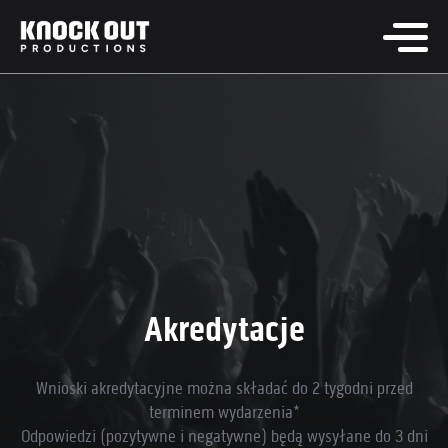
Akredytacje
Wnioski akredytacyjne można składać do 2 tygodni przed
terminem wydarzenia*
Odpowiedzi (pozytywne i negatywne) będą wysyłane do 3 dni