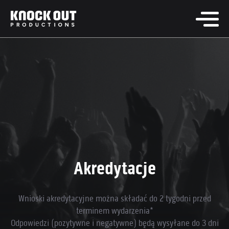
Akredytacje
Wnioski akredytacyjne można składać do 2 tygodni przed
terminem wydarzenia*
Odpowiedzi (pozytywne i negatywne) będą wysyłane do 3 dni