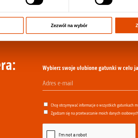
Zezwól na wybór
Z
ra:
Wybierz swoje ulubione gatunki w celu ja
Chcę otrzymywać informacje o wszystkich gatunkach 
Zgadzam się na przetwarzanie moich danych osobowyc