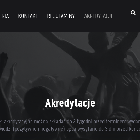
ERIA
KONTAKT
REGULAMINY
AKREDYTACJE
Akredytacje
ki akredytacyjne można składać do 2 tygodni przed terminem wydar
iedzi (pozytywne i negatywne) będą wysyłane do 3 dni przed konc