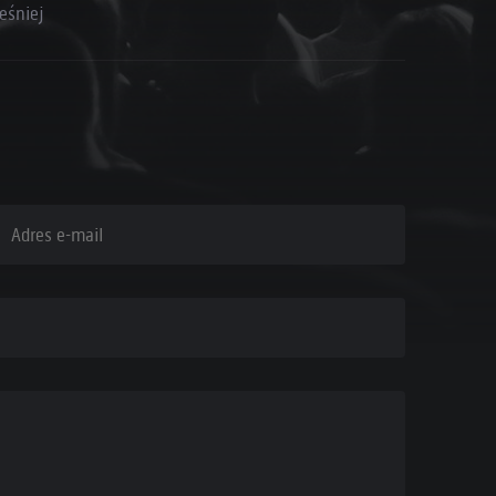
eśniej
dres e-mail