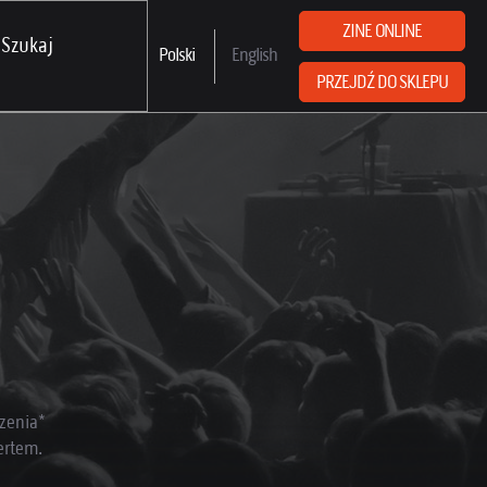
ZINE ONLINE
Polski
English
PRZEJDŹ DO SKLEPU
zenia*
ertem.