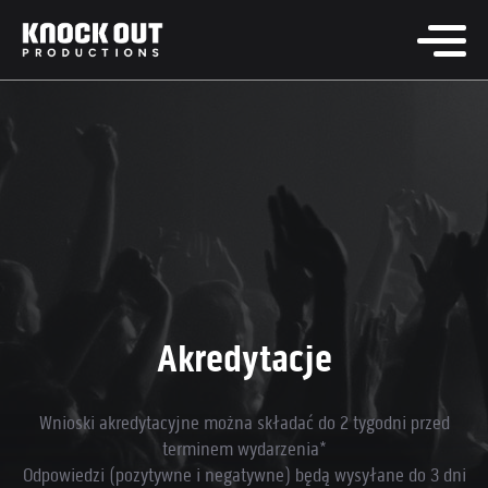
Akredytacje
Wnioski akredytacyjne można składać do 2 tygodni przed
terminem wydarzenia*
Odpowiedzi (pozytywne i negatywne) będą wysyłane do 3 dni