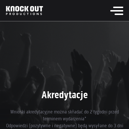
Akredytacje
Wnioski akredytacyjne można składać do 2 tygodni przed
terminem wydarzenia*
Odpowiedzi (pozytywne i negatywne) będą wysyłane do 3 dni