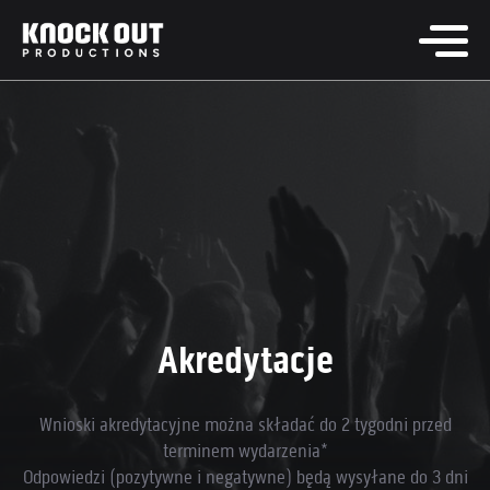
Akredytacje
Wnioski akredytacyjne można składać do 2 tygodni przed
terminem wydarzenia*
Odpowiedzi (pozytywne i negatywne) będą wysyłane do 3 dni