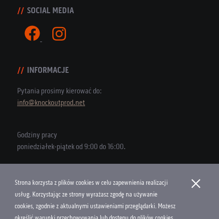
SOCIAL MEDIA
INFORMACJE
Pytania prosimy kierować do:
info@knockoutprod.net
Godziny pracy
poniedziałek-piątek od 9:00 do 16:00.
×
Strona korzysta z plików cookies w celu zapewnienia realizacji
Copyright © 2026 Knock Out Productions
usług. Korzystając ze strony wyrażasz zgodę na używanie
cookies, zgodnie z aktualnymi ustawieniami przeglądarki. Możesz
Polityka Cookies
określić warunki przechowywania lub dostępu do plików cookies