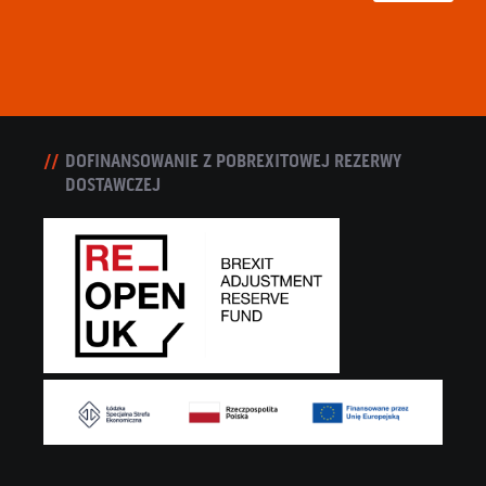
DOFINANSOWANIE Z POBREXITOWEJ REZERWY
DOSTAWCZEJ