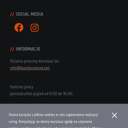
SOCIAL MEDIA
INFORMACJE
Pytania prosimy kierować do:
info@knockoutprod.net
Godziny pracy
poniedziałek-piątek od 9:00 do 16:00.
×
Strona korzysta z plików cookies w celu zapewnienia realizacji
Copyright © 2026 Knock Out Productions
usług. Korzystając ze strony wyrażasz zgodę na używanie