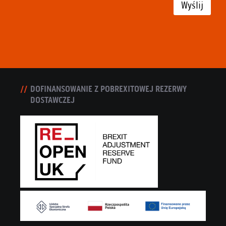
Wyślij
DOFINANSOWANIE Z POBREXITOWEJ REZERWY
DOSTAWCZEJ