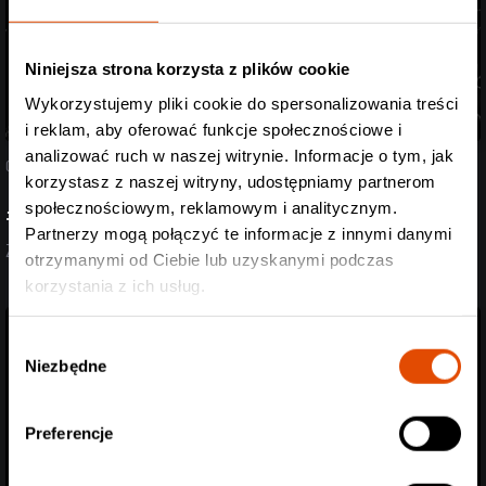
Niniejsza strona korzysta z plików cookie
Wykorzystujemy pliki cookie do spersonalizowania treści
i reklam, aby oferować funkcje społecznościowe i
analizować ruch w naszej witrynie. Informacje o tym, jak
07.08.2026
korzystasz z naszej witryny, udostępniamy partnerom
społecznościowym, reklamowym i analitycznym.
#StreszczenieTygodnia
Partnerzy mogą połączyć te informacje z innymi danymi
Zobacz aktualizację z ostatnich dni (27.07-07.08.2026)
otrzymanymi od Ciebie lub uzyskanymi podczas
korzystania z ich usług.
Wybór
Niezbędne
zgody
Preferencje