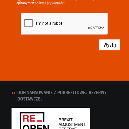
opisanym w
polityce prywatności
.
Wyślij
DOFINANSOWANIE Z POBREXITOWEJ REZERWY
DOSTAWCZEJ