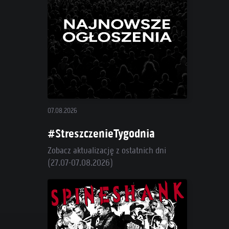
07.08.2026
#StreszczenieTygodnia
Zobacz aktualizację z ostatnich dni
(27.07-07.08.2026)