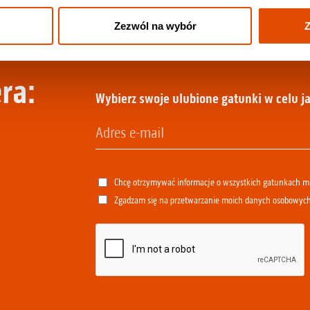
Zezwól na wybór
Z
ra:
Wybierz swoje ulubione gatunki w celu ja
Chcę otrzymywać informacje o wszystkich gatunkach 
Zgadzam się na przetwarzanie moich danych osobowyc