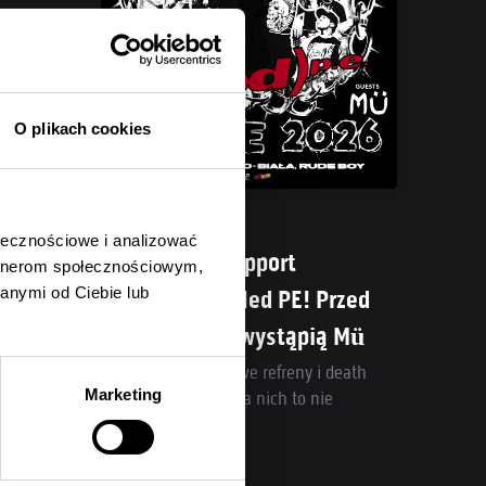
O plikach cookies
05.08.2026
ołecznościowe i analizować
Poznaliśmy support
artnerom społecznościowym,
anymi od Ciebie lub
Spineshank i Hed PE! Przed
headlinerami wystąpią Mü
Post-rock, przebojowe refreny i death
Marketing
metal w jednym? Dla nich to nie
problem!