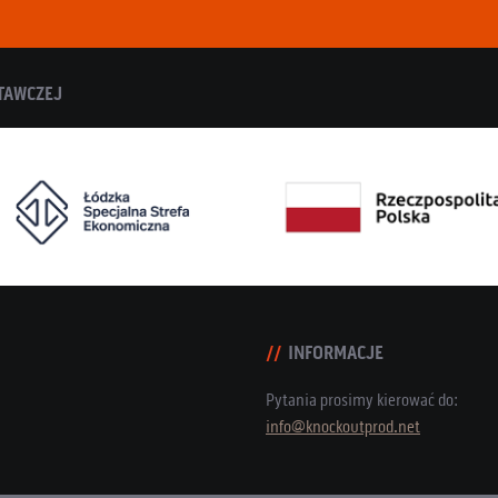
TAWCZEJ
INFORMACJE
Pytania prosimy kierować do:
info@knockoutprod.net