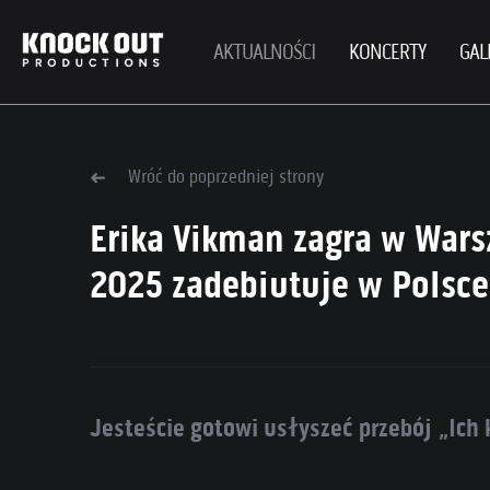
AKTUALNOŚCI
KONCERTY
GAL
Wróć do poprzedniej strony
Erika Vikman zagra w Warsz
2025 zadebiutuje w Polsce
Jesteście gotowi usłyszeć przebój „Ic