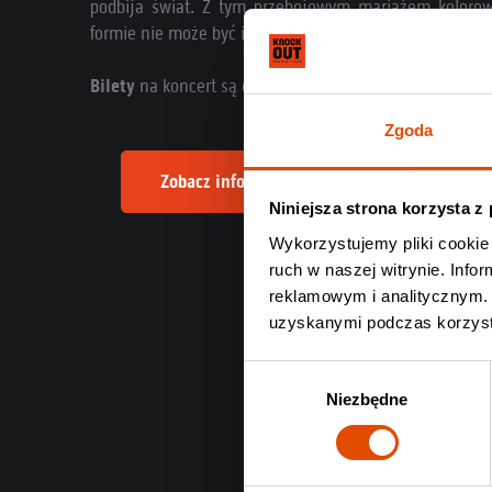
podbija świat. Z tym przebojowym mariażem kolorow
formie nie może być inaczej.
Bilety
na koncert są dostępne na
Knock Out Music Stor
Zgoda
Zobacz informacje o nadchodzącym koncerc
Niniejsza strona korzysta z
Wykorzystujemy pliki cookie 
ruch w naszej witrynie. Inf
reklamowym i analitycznym. 
uzyskanymi podczas korzysta
Wybór
Niezbędne
zgody