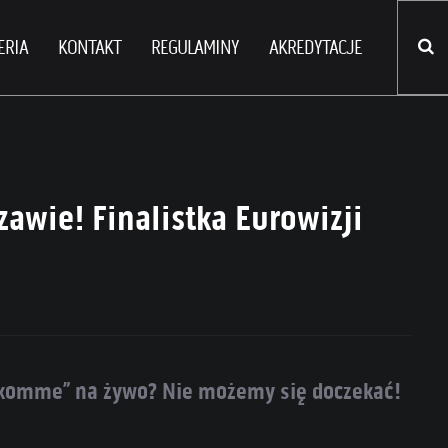
ERIA
KONTAKT
REGULAMINY
AKREDYTACJE
awie! Finalistka Eurowizji
h komme” na żywo? Nie możemy się doczekać!