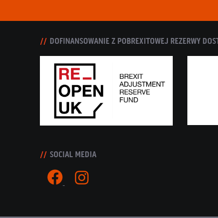
DOFINANSOWANIE Z POBREXITOWEJ REZERWY DOS
SOCIAL MEDIA