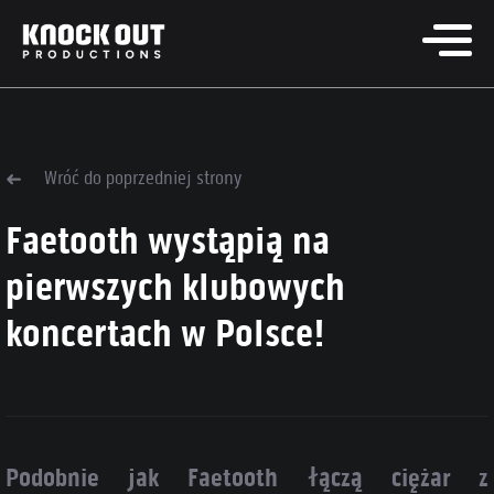
Wróć do poprzedniej strony
Faetooth wystąpią na
pierwszych klubowych
koncertach w Polsce!
Podobnie jak Faetooth łączą ciężar z