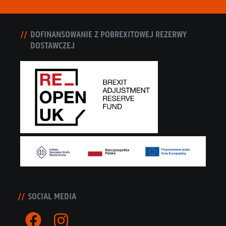
DOFINANSOWANIE Z POBREXITOWEJ REZERWY
DOSTAWCZEJ
SOCIAL MEDIA