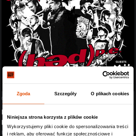
Zgoda
Szczegóły
O plikach cookies
05.08.2026
Poznaliśmy support Spineshank i Hed PE! Przed
Niniejsza strona korzysta z plików cookie
headlinerami wystąpią Mü
Wykorzystujemy pliki cookie do spersonalizowania treści
Post-rock, przebojowe refreny i death metal w jednym? Dla nich to
i reklam, aby oferować funkcje społecznościowe i