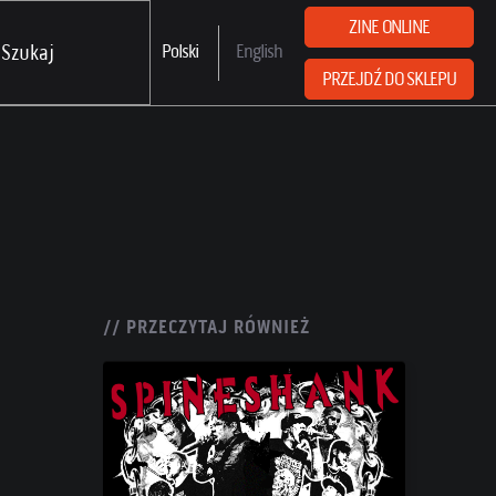
ZINE ONLINE
Polski
English
PRZEJDŹ DO SKLEPU
// PRZECZYTAJ RÓWNIEŻ