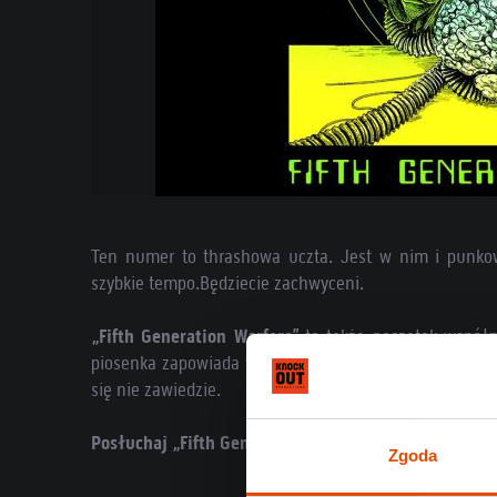
Ten numer to thrashowa uczta. Jest w nim i punkow
szybkie tempo.Będziecie zachwyceni.
„Fifth Generation Warfare”
to także początek współp
piosenka zapowiada większe wydawnictwo. Możemy być 
się nie zawiedzie.
Posłuchaj „Fifth Generation Warfare”
:
Zgoda