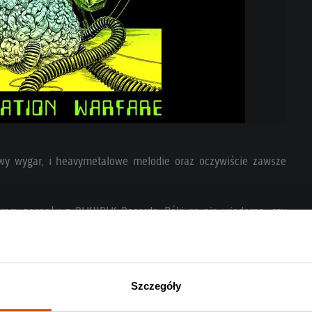
y wygar, i heavymetalowe melodie oraz oczywiście zawsze
racy zespołu z BLKIIBLK Records. Póki co nie wiadomo, czy
pewni, że jeśli kolejne kawałki utrzymają ten poziom, nikt
Szczegóły