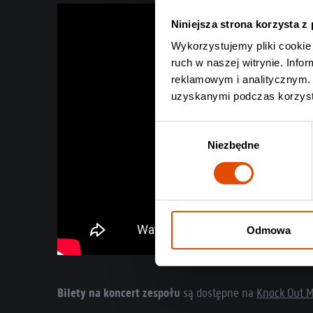
Niniejsza strona korzysta z
Wykorzystujemy pliki cookie 
ruch w naszej witrynie. Inf
reklamowym i analitycznym. 
uzyskanymi podczas korzysta
Wybór
Niezbędne
zgody
Odmowa
Bilety na koncert zespołu
są dostępne na
Knock Out M