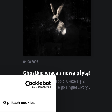
04.08.2026
Ghøstkid wraca z nową płytą!
„Follow the White Rabbit” ukaże się 2
października, promuje go singiel „Ivory”.
O plikach cookies