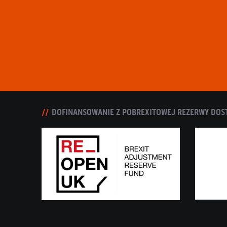
DOFINANSOWANIE Z POBREXITOWEJ REZERWY DOS