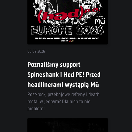
05.08.2026
Poznaliśmy support
Spineshank i Hed PE! Przed
headlinerami wystąpią Mü
Post-rock, przebojowe refreny i death
metal w jednym? Dla nich to nie
problem!