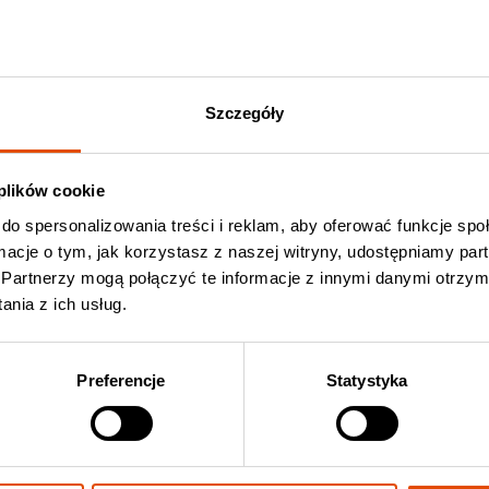
iła nieco układ gry. „Legends” jest materiałem w całości
m z ery średniowiecza. To nowa jakość w historii zespołu –
Szczegóły
ego wydawnictwa.
z pod tym linkiem:
https://bit.ly/KOMS-sabaton
 plików cookie
w krakowskiej Tauron Arenie. Razem z grupą wystąpi
The
do spersonalizowania treści i reklam, aby oferować funkcje sp
ck Out Music Store
(druki kolekcjonerskie) oraz
eBilet
.
ormacje o tym, jak korzystasz z naszej witryny, udostępniamy p
Partnerzy mogą połączyć te informacje z innymi danymi otrzym
nia z ich usług.
ncercie Sabaton
Kup bilet Sabaton
Preferencje
Statystyka