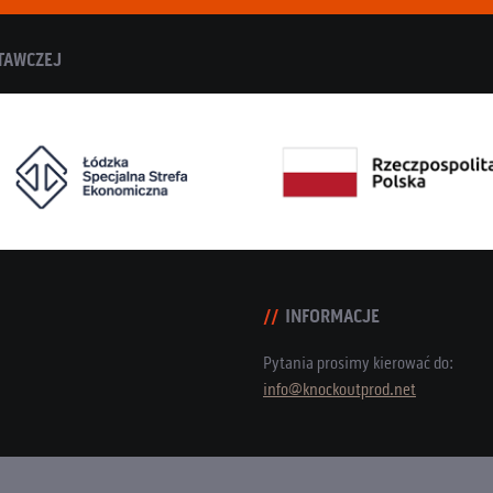
TAWCZEJ
INFORMACJE
Pytania prosimy kierować do:
info@knockoutprod.net