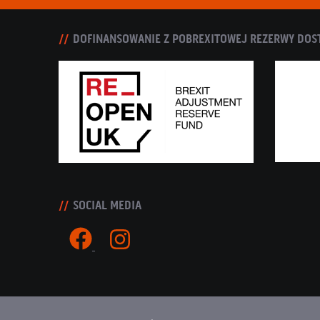
DOFINANSOWANIE Z POBREXITOWEJ REZERWY DOS
SOCIAL MEDIA