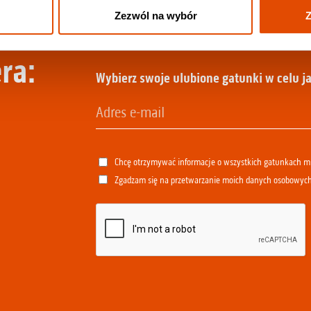
Zezwól na wybór
Z
ra:
Wybierz swoje ulubione gatunki w celu ja
Chcę otrzymywać informacje o wszystkich gatunkach 
Zgadzam się na przetwarzanie moich danych osobowyc