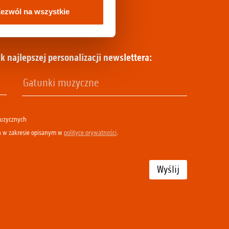
ezwól na wszystkie
k najlepszej personalizacji newslettera:
muzycznych
h w zakresie opisanym w
polityce prywatności
.
Wyślij