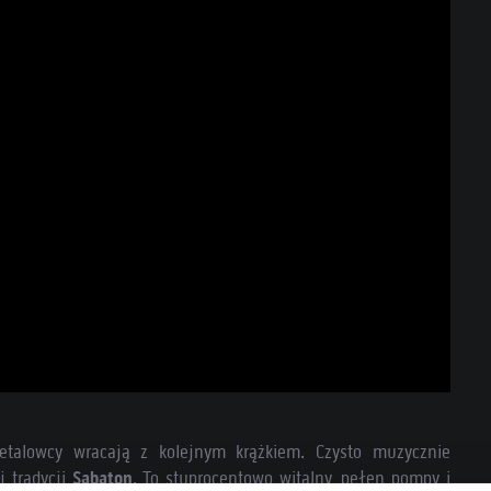
etalowcy wracają z kolejnym krążkiem. Czysto muzycznie
j tradycji
Sabaton
. To stuprocentowo witalny, pełen pompy i