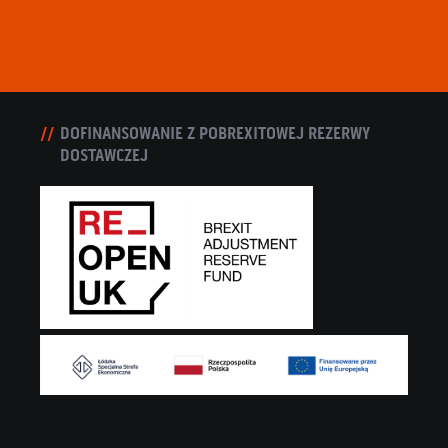
DOFINANSOWANIE Z POBREXITOWEJ REZERWY
DOSTAWCZEJ