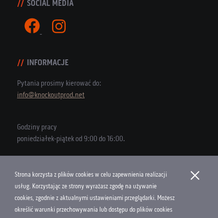
SOCIAL MEDIA
INFORMACJE
Pytania prosimy kierować do:
info@knockoutprod.net
Godziny pracy
poniedziałek-piątek od 9:00 do 16:00.
×
Strona korzysta z plików cookies w celu zapewnienia realizacji
Copyright © 2026 Knock Out Productions
usług. Korzystając ze strony wyrażasz zgodę na używanie
cookies, zgodnie z aktualnymi ustawieniami przeglądarki. Możesz
Polityka Cookies
określić warunki przechowywania lub dostępu do plików cookies
Projekt i wykonanie