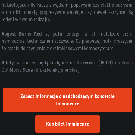
nokautujące riffy łączą z wątkami popowymi czy elektronicznymi,
a do nich dodają progresywne ambicje czy nawet skrzypce. Są
jedyni w swoim rodzaju.
August Burns Red
są pełni energii, a ich metalcore brzmi
hymnicznie, technicznie i soczyście. Od pierwszej nutki słyszycie,
że macie do czynienia z ekstraklasowymi kompozytorami.
Bilety
na koncert będą dostępne od
3 czerwca
(
15:00
) na
Knock
Out Music Store
(druki kolekcjonerskie).
Zobacz informacje o nadchodzącym koncercie
Imminence
Kup bilet Imminence