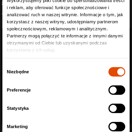
Wykorzystujemy pliki cookie do spersonalizowania treści
#StreszczenieTygodnia
i reklam, aby oferować funkcje społecznościowe i
Zobacz aktualizację z ostatnich dni (27.07-07.08.2026)
analizować ruch w naszej witrynie. Informacje o tym, jak
korzystasz z naszej witryny, udostępniamy partnerom
społecznościowym, reklamowym i analitycznym.
Partnerzy mogą połączyć te informacje z innymi danymi
otrzymanymi od Ciebie lub uzyskanymi podczas
korzystania z ich usług.
Wybór
Niezbędne
zgody
Preferencje
Statystyka
Marketing
05.08.2026