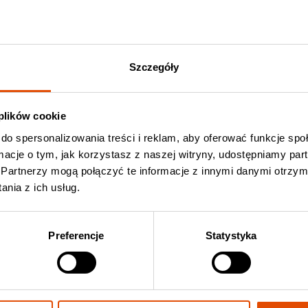
re
(druki kolekcjonerskie).
Szczegóły
ncercie Laibach
Kup bilet Laibach
 plików cookie
do spersonalizowania treści i reklam, aby oferować funkcje sp
ormacje o tym, jak korzystasz z naszej witryny, udostępniamy p
Partnerzy mogą połączyć te informacje z innymi danymi otrzym
nia z ich usług.
Preferencje
Statystyka