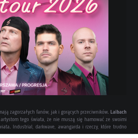
ają zagorzałych fanów, jak i gorących przeciwników.
Laibach
m artystom tego świata, że nie muszą się hamować ze swoimi
iata. Industrial, darkwave, awangarda i rzeczy, które trudno