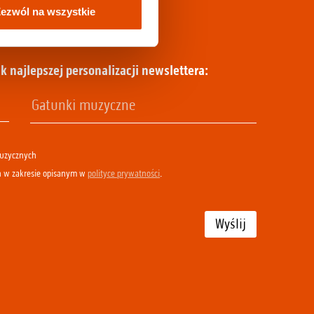
ezwól na wszystkie
k najlepszej personalizacji newslettera:
muzycznych
h w zakresie opisanym w
polityce prywatności
.
Wyślij