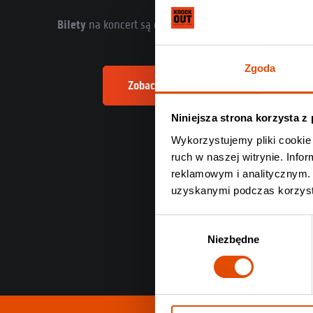
Bilety
na koncert są dostępne na
Knock Out Music Sto
Zgoda
Zobacz informacje o nadchodzącym ko
Niniejsza strona korzysta z
Wykorzystujemy pliki cookie 
ruch w naszej witrynie. Inf
reklamowym i analitycznym. 
uzyskanymi podczas korzysta
Wybór
Niezbędne
zgody