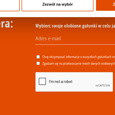
Zezwól na wybór
Z
ra:
Wybierz swoje ulubione gatunki w celu ja
Chcę otrzymywać informacje o wszystkich gatunkach 
Zgadzam się na przetwarzanie moich danych osobowyc