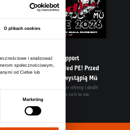
O plikach cookies
05.08.2026
Poznaliśmy support
ołecznościowe i analizować
artnerom społecznościowym,
Spineshank i Hed PE! Przed
anymi od Ciebie lub
headlinerami wystąpią Mü
Post-rock, przebojowe refreny i death
metal w jednym? Dla nich to nie
Marketing
problem!