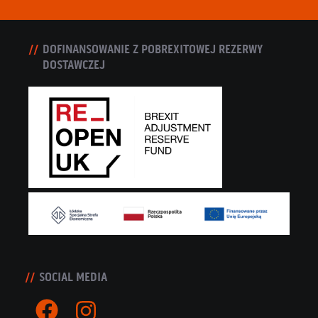
DOFINANSOWANIE Z POBREXITOWEJ REZERWY
DOSTAWCZEJ
SOCIAL MEDIA