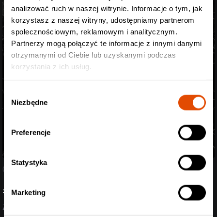
analizować ruch w naszej witrynie. Informacje o tym, jak
korzystasz z naszej witryny, udostępniamy partnerom
społecznościowym, reklamowym i analitycznym.
Partnerzy mogą połączyć te informacje z innymi danymi
otrzymanymi od Ciebie lub uzyskanymi podczas
korzystania z ich usług.
Wybór
Niezbędne
zgody
Preferencje
Statystyka
07.08.2026
#StreszczenieTygodnia
Marketing
Zobacz aktualizację z ostatnich dni (27.07-07.08.2026)