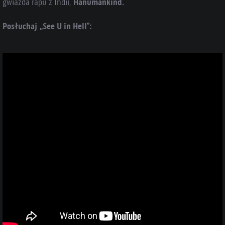
gwiazda rapu z Indii,
Hanumankind
.
Posłuchaj „See U in Hell”: