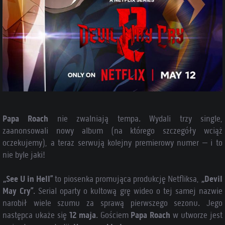
Papa Roach
nie zwalniają tempa. Wydali trzy single,
zaanonsowali nowy album (na którego szczegóły wciąż
oczekujemy), a teraz serwują kolejny premierowy numer – i to
nie byle jaki!
„See U in Hell”
to piosenka promująca produkcję Netfliksa,
„Devil
May Cry”
. Serial oparty o kultową grę wideo o tej samej nazwie
narobił wiele szumu za sprawą pierwszego sezonu. Jego
następca ukaże się
12 maja
. Gościem
Papa Roach
w utworze jest