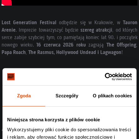
Lost Generation Festival
odbędzie się w Krakowie, w
Tauron
Arenie
. Imprezie towarzyszyć będzie
szereg atrakcji
, od których
serce zabije szybciej tym, co pamiętają koniec lat 90. i początek
nowego wieku.
16 czerwca
2026 roku
zagrają
The Offspring
,
Papa Roach
,
The Rasmus, Hollywood Undead i Lagwagon
!
Zobacz informacje o nadchodzącym koncercie Lost
Generation Festival: The Offspring
Zgoda
Szczegóły
O plikach cookies
Kup bilet Lost Generation Festival: The Offspring
Niniejsza strona korzysta z plików cookie
// PRZECZYTAJ RÓWNIEŻ
Wykorzystujemy pliki cookie do spersonalizowania treści
i reklam, aby oferować funkcje społecznościowe i