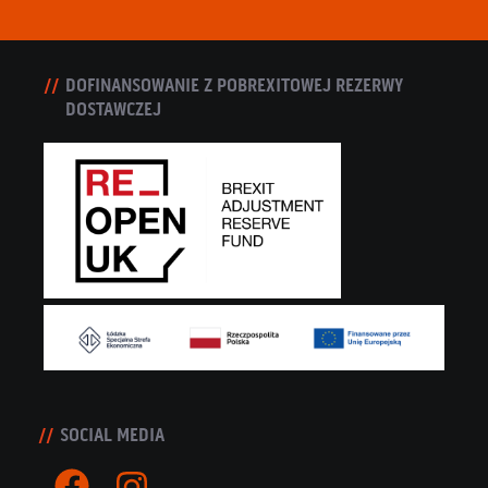
DOFINANSOWANIE Z POBREXITOWEJ REZERWY
DOSTAWCZEJ
SOCIAL MEDIA