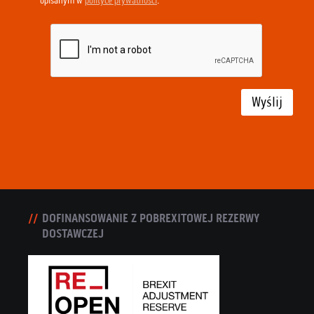
opisanym w
polityce prywatności
.
Wyślij
DOFINANSOWANIE Z POBREXITOWEJ REZERWY
DOSTAWCZEJ