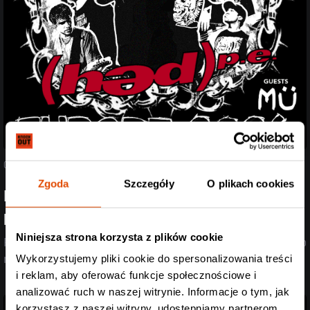
05.08.2026
Zgoda
Szczegóły
O plikach cookies
Poznaliśmy support Spineshank i Hed PE! Przed
headlinerami wystąpią Mü
Niniejsza strona korzysta z plików cookie
Post-rock, przebojowe refreny i death metal w jednym? Dla nich to
nie problem!
Wykorzystujemy pliki cookie do spersonalizowania treści
i reklam, aby oferować funkcje społecznościowe i
analizować ruch w naszej witrynie. Informacje o tym, jak
korzystasz z naszej witryny, udostępniamy partnerom