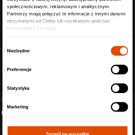
społecznościowym, reklamowym i analitycznym.
Partnerzy mogą połączyć te informacje z innymi danymi
otrzymanymi od Ciebie lub uzyskanymi podczas
korzystania z ich usług.
Wybór
Niezbędne
zgody
Preferencje
Statystyka
04.08.2026
Marketing
Ghøstkid wraca z nową płytą!
„Follow the White Rabbit” ukaże się 2 października, promuje go
singiel „Ivory”.
Zezwól na wszystkie