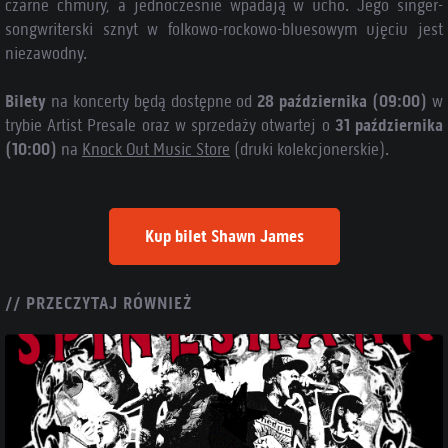
czarne chmury, a jednocześnie wpadają w ucho. Jego singer-
songwriterski sznyt w folkowo-rockowo-bluesowym ujęciu jest
niezawodny.
Bilety
na koncerty będą dostępne od
28 października (09:00)
w
trybie Artist Presale oraz w sprzedaży otwartej o
31 października
(10:00)
na
Knock Out Music Store
(druki kolekcjonerskie).
Kup bilet Shawn James
// PRZECZYTAJ RÓWNIEŻ