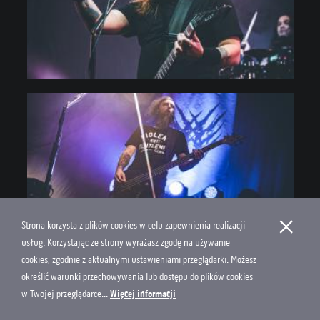
×
Strona korzysta z plików cookies w celu zapewnienia realizacji
usług. Korzystając ze strony wyrażasz zgodę na używanie
cookies, zgodnie z aktualnymi ustawieniami przeglądarki. Możesz
określić warunki przechowywania lub dostępu do plików cookies
w Twojej przeglądarce...
Więcej informacji