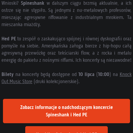
Wnioski?
Spineshank
w dalszym ciągu brzmią aktualnie, a ich
ostrze się nie stępiło. Są jednymi z nu-metalowych profesorów,
mieszając agresywne riffowanie z industrialnym mrokiem. Ta
mieszanka miażdży.
Hed PE
to zespół o zaskakująco spójnej i równej dyskografii oraz
pomyśle na siebie. Amerykańska załoga bierze z hip-hopu całą
agresywną przewózkę oraz tekściarski flow, a z rocka i metalu
energię do pakietu z nośnymi riffami. Ich koncerty są niezawodne!
Bilety
na koncerty będą dostępne od
10 lipca
(
10:00
) na
Knock
Out Music Store
(druki kolekcjonerskie).
Zobacz informacje o nadchodzącym koncercie
Spineshank i Hed PE