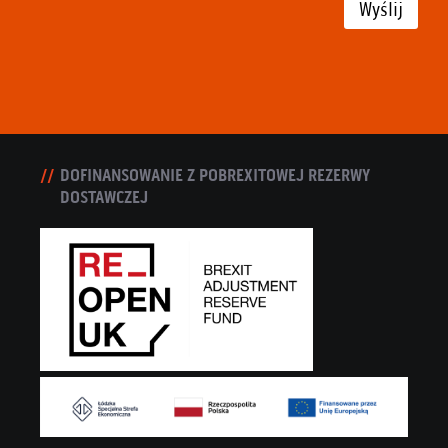
Wyślij
DOFINANSOWANIE Z POBREXITOWEJ REZERWY
DOSTAWCZEJ