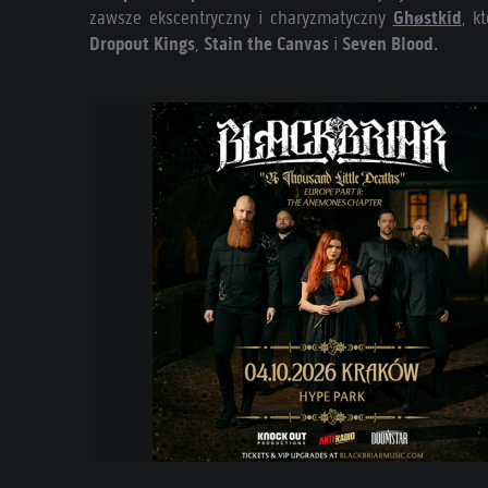
zawsze ekscentryczny i charyzmatyczny
Ghøstkid
, k
Dropout Kings
,
Stain the Canvas
i
Seven Blood
.