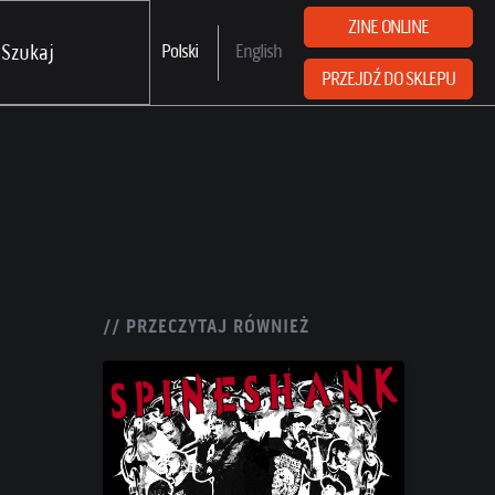
ZINE ONLINE
Polski
English
PRZEJDŹ DO SKLEPU
// PRZECZYTAJ RÓWNIEŻ