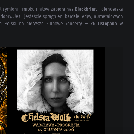
 symfonii, mroku i hitów zabiorą nas
Blackbriar
. Holenderska
obry. Jeśli jesteście spragnieni bardziej edgy, numetalowych
do Polski na pierwsze klubowe koncerty –
26 listopada
w