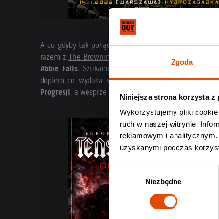
A co gdyby tak połączyć światy absolutnie taneczneg
razem z
The Browning
, którzy
14 listopada
wystąpią 
Zgoda
Abbie Falls
. Szukacie mroku, introspekcji i gotycki
dopiero co wydała singla dwa single –
„The Dark”
Progresji
, a wesprze ją
A.A. Williams
.
Niniejsza strona korzysta z
Wykorzystujemy pliki cookie 
ruch w naszej witrynie. Inf
reklamowym i analitycznym. 
uzyskanymi podczas korzysta
Wybór
Niezbędne
zgody