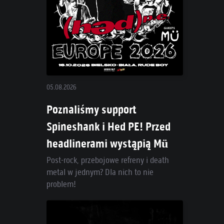
05.08.2026
Poznaliśmy support
Spineshank i Hed PE! Przed
headlinerami wystąpią Mü
Post-rock, przebojowe refreny i death
metal w jednym? Dla nich to nie
problem!