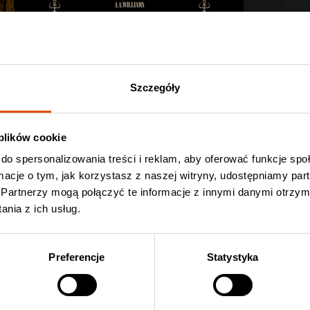
o rave’u i absolutnie brutalnego metalu? Odpowiedź ustalimy
w
Hydrozagadce
. Ich towarzyszami będą
Within Destruction
i
Szczegóły
ej aury? Zapewni ją uwielbiana w Polsce
Chelsea Wolfe
, która
i
„Death Is Not the End”
. Amerykanka zagra
3 grudnia
w
 plików cookie
do spersonalizowania treści i reklam, aby oferować funkcje sp
ormacje o tym, jak korzystasz z naszej witryny, udostępniamy p
Partnerzy mogą połączyć te informacje z innymi danymi otrzym
nia z ich usług.
Preferencje
Statystyka