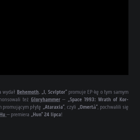
la wydał
Behemoth
.
„I, Scvlptor”
promuje EP-kę o tym samym
nonsowali też
Gloryhammer
–
„Space 1993: Wrath of Kor-
m promującym płytę
„Ataraxia”
, czyli
„Omertà”
, pochwalili się
 Hu
– premiera
„Hun”
24 lipca
!