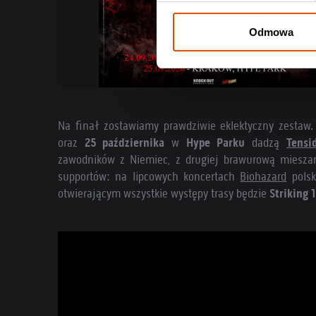
Odmowa
Na finał zostawiamy prawdziwie eklektyczny zestaw.
oraz
25 października
w
Hype Parku
dadzą
Tens
zawodników z Niemiec, z drugiej brawurową miesza
supportów: na lipcowych koncertach
Biohazard
pols
otwierającym wszystkie występy trasy będzie
Striking 