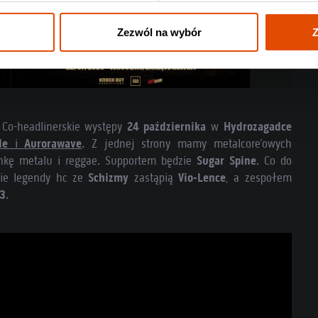
Zezwól na wybór
Z
 Co-headlinerskie występy
24 października
w
Hydrozagadce
ide
i
Aurorawave
. Z jednej strony mamy metalcore’owych
nkę metalu i reggae. Supportem będzie
Sugar Spine
. Co do
kie legendy hc ze
Schizmy
zastąpią
Vio-Lence
, a zespołem
13
.