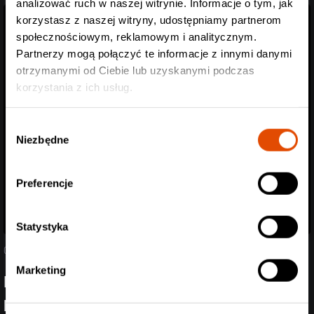
analizować ruch w naszej witrynie. Informacje o tym, jak
korzystasz z naszej witryny, udostępniamy partnerom
społecznościowym, reklamowym i analitycznym.
Partnerzy mogą połączyć te informacje z innymi danymi
otrzymanymi od Ciebie lub uzyskanymi podczas
korzystania z ich usług.
Wybór
Niezbędne
zgody
Preferencje
Statystyka
05.08.2026
Marketing
Poznaliśmy support Spineshank i Hed PE! Przed
headlinerami wystąpią Mü