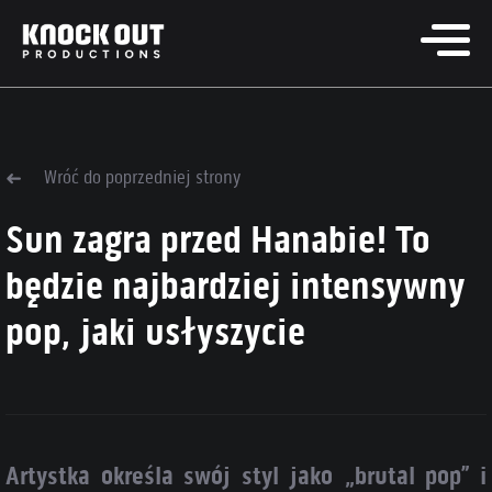
Wróć do poprzedniej strony
Sun zagra przed Hanabie! To
będzie najbardziej intensywny
pop, jaki usłyszycie
Artystka określa swój styl jako „brutal pop” i