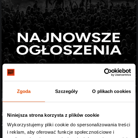
Zgoda
Szczegóły
O plikach cookies
07.08.2026
#StreszczenieTygodnia
Niniejsza strona korzysta z plików cookie
Zobacz aktualizację z ostatnich dni (27.07-07.08.2026)
Wykorzystujemy pliki cookie do spersonalizowania treści
i reklam, aby oferować funkcje społecznościowe i