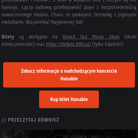
hamuje. Łączy radiową przebojowość popu z bezpośredniością
nowoczesnego metalu. Chaos ze spokojem. Demolkę z pięknymi
melodiami. Wizjonerka? Najpewniej tak!
Bilety
są dostępne na
Knock Out Music Store
(druki
kolekcjonerskie) oraz
https://tickets.b90.pl/
(tylko Gdańsk!).
Zobacz informacje o nadchodzącym koncercie
Hanabie
Kup bilet Hanabie
// PRZECZYTAJ RÓWNIEŻ