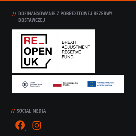
DOFINANSOWANIE Z POBREXITOWEJ REZERWY
DOSTAWCZEJ
SOCIAL MEDIA