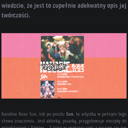
wiedzcie, że jest to zupełnie adekwatny opis jej
twórczości.
Karoline Rose Sun, lub po prostu
Sun
, to artystka w pełnym tego
słowa znaczeniu. Jest aktorką, pisarką, przygotowuje muzykę do
przedstawień i filmów… Z kolei w wydaniu solo z niczym się nie