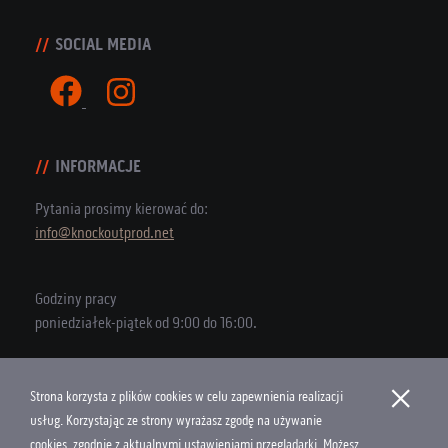
SOCIAL MEDIA
INFORMACJE
Pytania prosimy kierować do:
info@knockoutprod.net
Godziny pracy
poniedziałek-piątek od 9:00 do 16:00.
×
Strona korzysta z plików cookies w celu zapewnienia realizacji
Copyright © 2026 Knock Out Productions
usług. Korzystając ze strony wyrażasz zgodę na używanie
cookies, zgodnie z aktualnymi ustawieniami przeglądarki. Możesz
Polityka Cookies