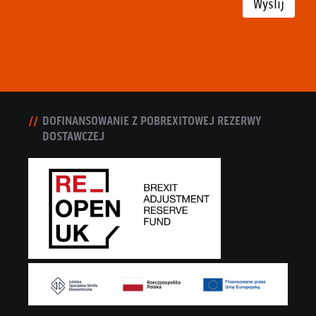
Wyślij
DOFINANSOWANIE Z POBREXITOWEJ REZERWY
DOSTAWCZEJ